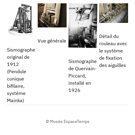
Détail du
Vue générale
rouleau avec
Sismographe
le système
original de
de fixation
Sismographe
1912
des aiguilles
de Quervain-
(Pendule
Piccard,
conique
installé en
bifilaire,
1926
système
Mainka)
© Musée EspaceTemps